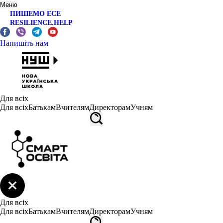
Меню
ПИШЕМО ЕСЕ
RESILIENCE.HELP
Напишіть нам
Для всіх
Для всіх
Батькам
Вчителям
Директорам
Учням
Для всіх
Для всіх
Батькам
Вчителям
Директорам
Учням