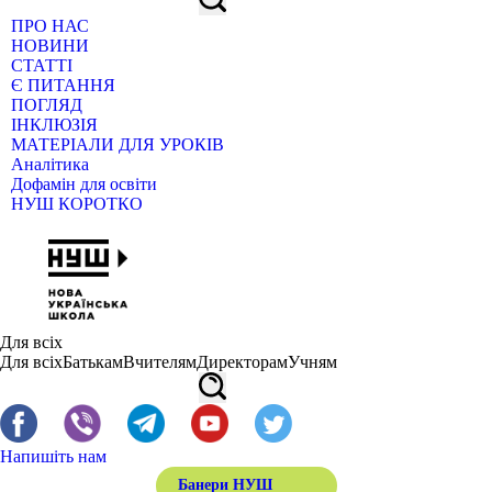
ПРО НАС
НОВИНИ
СТАТТІ
Є ПИТАННЯ
ПОГЛЯД
ІНКЛЮЗІЯ
МАТЕРІАЛИ ДЛЯ УРОКІВ
Аналітика
Дофамін для освіти
НУШ КОРОТКО
Для всіх
Для всіх
Батькам
Вчителям
Директорам
Учням
Напишіть нам
Банери НУШ