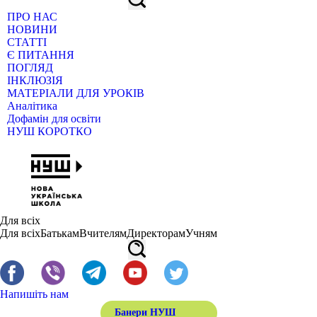
ПРО НАС
НОВИНИ
СТАТТІ
Є ПИТАННЯ
ПОГЛЯД
ІНКЛЮЗІЯ
МАТЕРІАЛИ ДЛЯ УРОКІВ
Аналітика
Дофамін для освіти
НУШ КОРОТКО
Для всіх
Для всіх
Батькам
Вчителям
Директорам
Учням
Напишіть нам
Банери НУШ