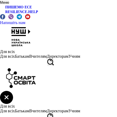
Меню
ПИШЕМО ЕСЕ
RESILIENCE.HELP
Напишіть нам
Для всіх
Для всіх
Батькам
Вчителям
Директорам
Учням
Для всіх
Для всіх
Батькам
Вчителям
Директорам
Учням