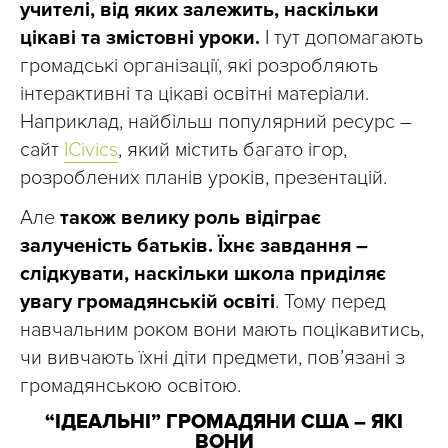
учителі, від яких залежить, наскільки
цікаві та змістовні уроки.
І тут допомагають
громадські організації, які розробляють
інтерактивні та цікаві освітні матеріали.
Наприклад, найбільш популярний ресурс –
сайт
ICivics
, який містить багато ігор,
розроблених планів уроків, презентацій.
Але
також велику роль відіграє
залученість батьків. Їхнє завдання –
слідкувати, наскільки школа приділяє
увагу громадянській освіті
. Тому перед
навчальним роком вони мають поцікавитись,
чи вивчають їхні діти предмети, пов’язані з
громадянською освітою.
“ІДЕАЛЬНІ” ГРОМАДЯНИ США – ЯКІ
ВОНИ