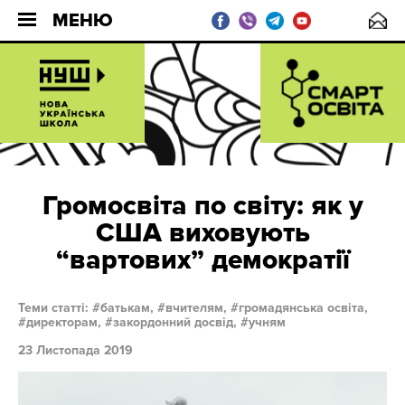
МЕНЮ
Громосвіта по світу: як у
США виховують
“вартових” демократії
Теми статті:
батькам,
вчителям,
громадянська освіта,
директорам,
закордонний досвід,
учням
23 Листопада 2019