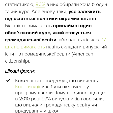
статистикою,
90%
з них обирали хоча б один
такий курс. Але знову-таки,
усе залежить
від освітньої політики окремих штатів
.
Більшість вимагають
принаймні один
обов’язковий курс, який стосується
громадянської освіти
, або навіть кількох.
17
штатів вимагають
навіть складати випускний
іспит із громадянської освіти (American
citizenship).
Цікаві факти:
Кожен штат стверджує, що вивчення
Конституції
має бути включене у
програму школи. Тому не дивно, що ще
в 2010 році 97% випускників говорили,
що вивчали громадянську освіту чи
врядування у школі.