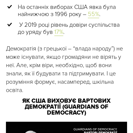
На останніх виборах США явка була
найнижчою з 1996 року –
55%
.
У 2019 році рівень довіри суспільства
до уряду був
17%
.
Демократія (з грецької – “влада народу”) не
може існувати, якщо громадяни не вірять у
неї. Але, крім віри, необхідно, щоб вони
знали, як її будувати та підтримувати. І це
розуміння формує, насамперед, шкільна
освіта.
ЯК США ВИХОВУЄ ВАРТОВИХ
ДЕМОКРАТІЇ (GUARDIANS OF
DEMOCRACY)