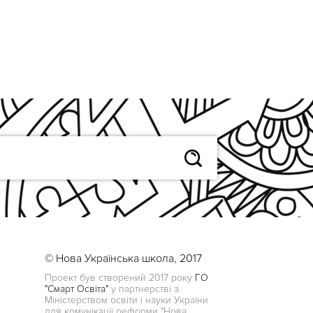
© Нова Українська школа, 2017
Проект був створений 2017 року
ГО
"Смарт Освіта"
у партнерстві з
Міністерством освіти і науки України
для комунікації реформи "Нова