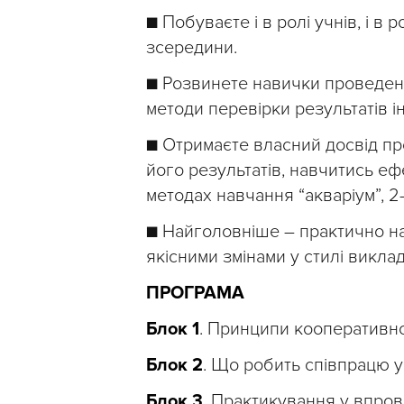
■ Побуваєте і в ролі учнів, і в 
зсередини.
■ Розвинете навички проведенн
методи перевірки результатів ін
■ Отримаєте власний досвід п
його результатів, навчитись еф
методах навчання “акваріум”, 2-
■ Найголовніше – практично на
якісними змінами у стилі викла
ПРОГРАМА
Блок 1
. Принципи кооперативн
Блок 2
. Що робить співпрацю у
Блок 3
. Практикування у впров