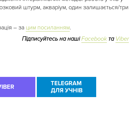
мозковий штурм, акваріум, один залишається/три
ація –
за
цим посиланням
.
Підписуйтесь на наші
Facebook
та
Viber
TELEGRAM
VIBER
ДЛЯ УЧНІВ