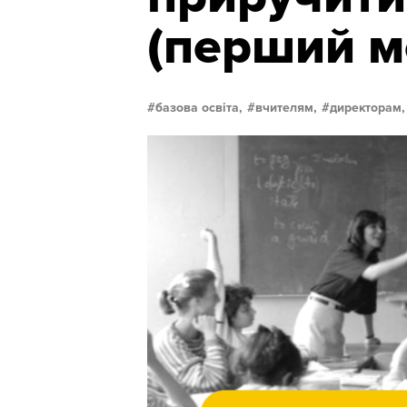
(перший м
базова освіта,
вчителям,
директорам,