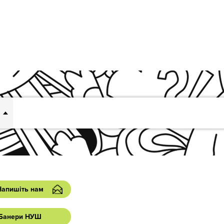
Напишіть нам
Банери НУШ