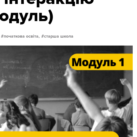
одуль)
початкова освіта,
старша школа