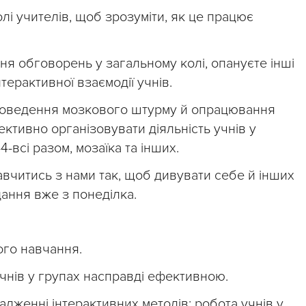
ролі учителів, щоб зрозуміти, як це працює
я обговорень у загальному колі, опануєте інші
терактивної взаємодії учнів.
роведення мозкового штурму й опрацювання
ективно організовувати діяльність учнів у
4-всі разом, мозаїка та інших.
вчитись з нами так, щоб дивувати себе й інших
дання вже з понеділка.
ого навчання.
чнів у групах насправді ефективною.
адженні інтерактивних методів: робота учнів у