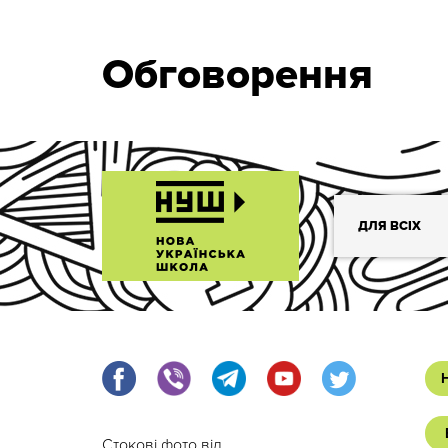
Обговорення
ДЛЯ ВСІХ
Стокові фото від