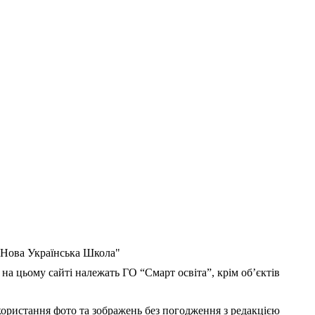
 "Нова Українська Школа"
 на цьому сайті належать ГО “Смарт освіта”, крім об’єктів
користання фото та зображень без погодження з редакцією