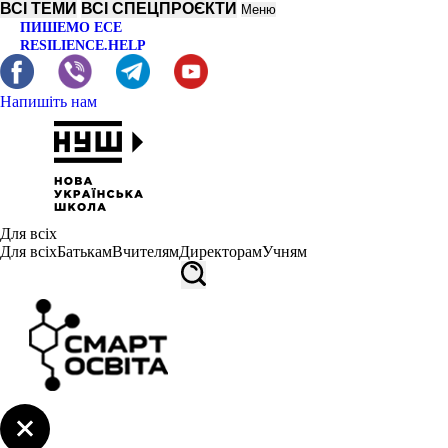
ВСІ ТЕМИ
ВСІ СПЕЦПРОЄКТИ
Меню
ПИШЕМО ЕСЕ
RESILIENCE.HELP
Напишіть нам
Для всіх
Для всіх
Батькам
Вчителям
Директорам
Учням