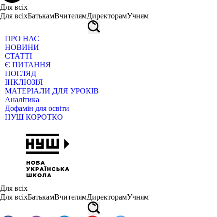
Для всіх
Для всіх
Батькам
Вчителям
Директорам
Учням
ПРО НАС
НОВИНИ
СТАТТІ
Є ПИТАННЯ
ПОГЛЯД
ІНКЛЮЗІЯ
МАТЕРІАЛИ ДЛЯ УРОКІВ
Аналітика
Дофамін для освіти
НУШ КОРОТКО
Для всіх
Для всіх
Батькам
Вчителям
Директорам
Учням