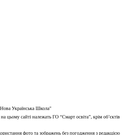
 "Нова Українська Школа"
 на цьому сайті належать ГО “Смарт освіта”, крім об’єктів
користання фото та зображень без погодження з редакцією