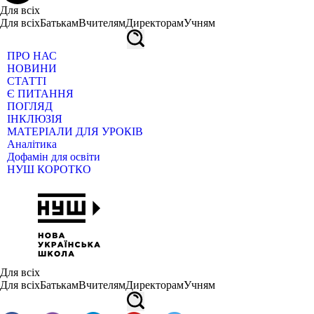
Для всіх
Для всіх
Батькам
Вчителям
Директорам
Учням
ПРО НАС
НОВИНИ
СТАТТІ
Є ПИТАННЯ
ПОГЛЯД
ІНКЛЮЗІЯ
МАТЕРІАЛИ ДЛЯ УРОКІВ
Аналітика
Дофамін для освіти
НУШ КОРОТКО
Для всіх
Для всіх
Батькам
Вчителям
Директорам
Учням