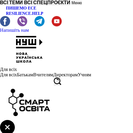
ВСІ ТЕМИ
ВСІ СПЕЦПРОЄКТИ
Меню
ПИШЕМО ЕСЕ
RESILIENCE.HELP
Напишіть нам
Для всіх
Для всіх
Батькам
Вчителям
Директорам
Учням