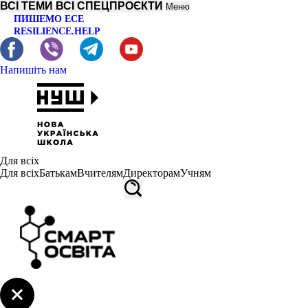
ВСІ ТЕМИ
ВСІ СПЕЦПРОЄКТИ
Меню
ПИШЕМО ЕСЕ
RESILIENCE.HELP
Напишіть нам
Для всіх
Для всіх
Батькам
Вчителям
Директорам
Учням