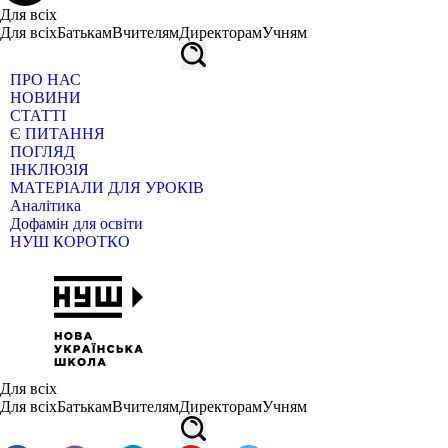
Для всіх
Для всіх
Батькам
Вчителям
Директорам
Учням
ПРО НАС
НОВИНИ
СТАТТІ
Є ПИТАННЯ
ПОГЛЯД
ІНКЛЮЗІЯ
МАТЕРІАЛИ ДЛЯ УРОКІВ
Аналітика
Дофамін для освіти
НУШ КОРОТКО
Для всіх
Для всіх
Батькам
Вчителям
Директорам
Учням