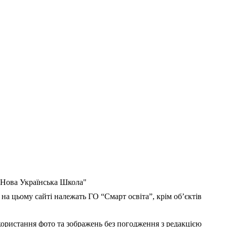
 "Нова Українська Школа"
 на цьому сайті належать ГО “Смарт освіта”, крім об’єктів
користання фото та зображень без погодження з редакцією