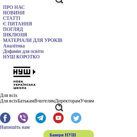
ПРО НАС
НОВИНИ
СТАТТІ
Є ПИТАННЯ
ПОГЛЯД
ІНКЛЮЗІЯ
МАТЕРІАЛИ ДЛЯ УРОКІВ
Аналітика
Дофамін для освіти
НУШ КОРОТКО
Для всіх
Для всіх
Батькам
Вчителям
Директорам
Учням
Напишіть нам
Банери НУШ