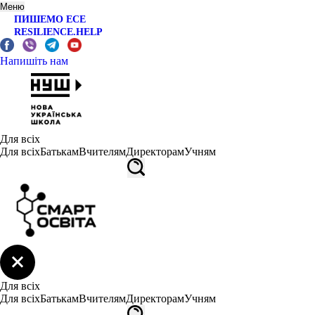
Меню
ПИШЕМО ЕСЕ
RESILIENCE.HELP
Напишіть нам
Для всіх
Для всіх
Батькам
Вчителям
Директорам
Учням
Для всіх
Для всіх
Батькам
Вчителям
Директорам
Учням