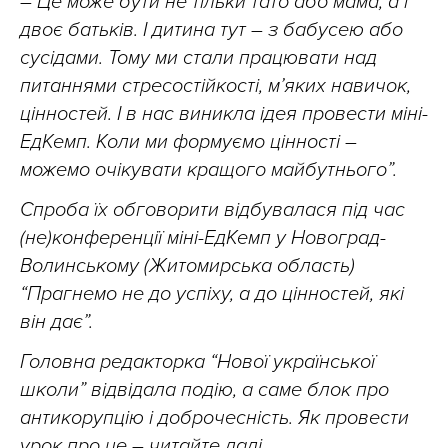
– Це може бути не тільки тато або мама, а і
двоє батьків. І дитина тут – з бабусею або
сусідами. Тому ми стали працювати над
питаннями стресостійкості, м’яких навичок,
цінностей. І в нас виникла ідея провести міні-
ЕдКемп. Коли ми формуємо цінності –
можемо очікувати кращого майбутнього”.
Спроба їх обговорити відбувалася під час
(не)конференції міні-ЕдКемп у Новоград-
Волинському (Житомирська область)
“Прагнемо не до успіху, а до цінностей, які
він дає”.
Головна редакторка “Нової української
школи” відвідала подію, а саме блок про
антикорупцію і доброчесність. Як провести
урок про це – читайте далі.