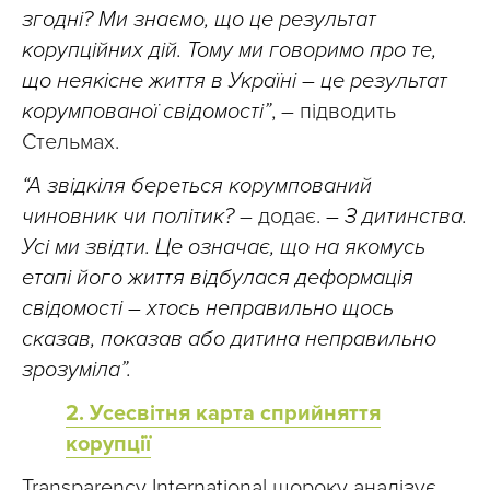
згодні? Ми знаємо, що це результат
корупційних дій. Тому ми говоримо про те,
що неякісне життя в Україні – це результат
корумпованої свідомості”
, – підводить
Стельмах.
“А звідкіля береться корумпований
чиновник чи політик?
– додає.
– З дитинства.
Усі ми звідти. Це означає, що на якомусь
етапі його життя відбулася деформація
свідомості – хтось неправильно щось
сказав, показав або дитина неправильно
зрозуміла”.
2. Усесвітня карта сприйняття
корупції
Transparency International щороку аналізує