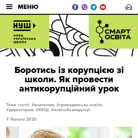
МЕНЮ
Боротись із корупцією зі
школи. Як провести
антикорупційний урок
Теми статті:
вчителям,
громадянська освіта,
директорам,
НУШ,
освітабезкорупції
7 Лютого 2020