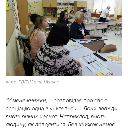
Фото: FB/EdCamp Ukraine
“У мене книжки,
– розповідає про свою
асоціацію одна з учительок. –
Вони завжди
вчать різних чеснот. Наприклад, вчать
людину, як поводитися. Без книжок немає