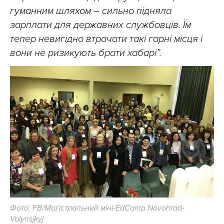
гуманним шляхом – сильно підняла
зарплати для державних службовців. Їм
тепер невигідно втрачати такі гарні місця і
вони не ризикують брати хабарі”.
Фото: FB/Магістральний міні-EdCamp Novohrad-
Volynsjkyj