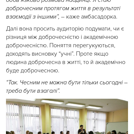
обов’язково розмова наодинці. Я стаю
доброчесним протягом життя в результаті
взаємодії з іншими”,
– каже амбасадорка.
Далі вона просить аудиторію подумати, чи є
різниця між доброчесністю і академічною
доброчесністю. Поняття перегукуються,
доходять висновку “учні”. Проте якщо
людина доброчесна в житті, то й академічно
буде доброчесною.
“Так. Чесним не можна бути тільки сьогодні –
треба бути взагалі”.