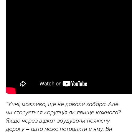
“Учні, можливо, ще не давали хабара. Але
чи стосується корупція як явище кожного?
Якщо через відкат збудували неякісну
дорогу – авто може потрапити в яму. Ви