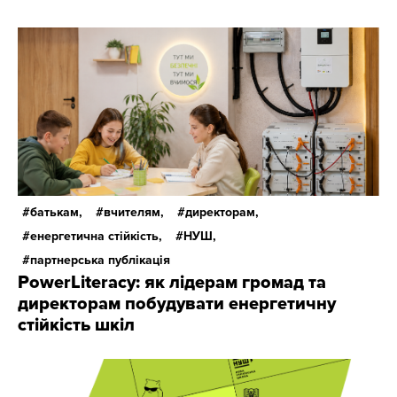
батькам,
вчителям,
директорам,
енергетична стійкість,
НУШ,
партнерська публікація
PowerLiteracy: як лідерам громад та
директорам побудувати енергетичну
стійкість шкіл