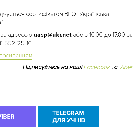
відчується сертифікатом ВГО “Українська
в”
а за адресою
uasp@ukr.net
або з 10.00 до 17.00 за
) 552-25-10.
 посиланням
.
Підписуйтесь на наші
Facebook
та
Viber
TELEGRAM
VIBER
ДЛЯ УЧНІВ