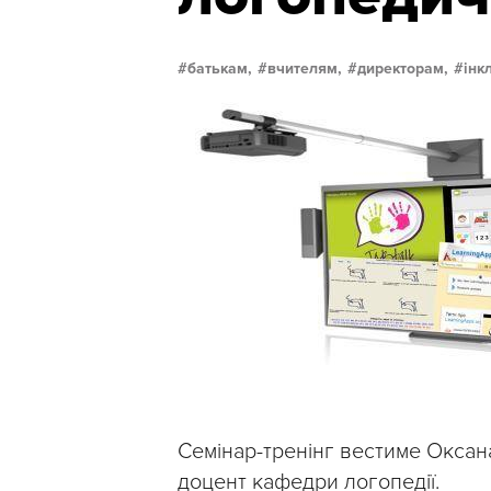
батькам,
вчителям,
директорам,
інк
Семінар-тренінг вестиме Оксан
доцент кафедри логопедії.