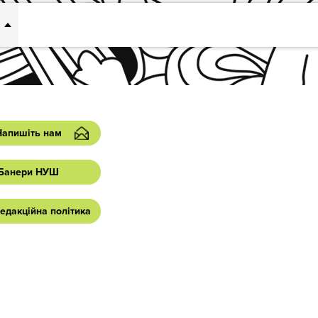
Напишіть нам
Банери НУШ
едакційна політика