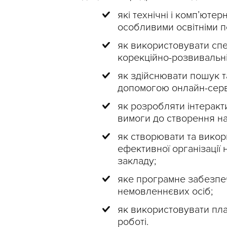
які технічні і комп’юте
особливими освітніми п
як використовувати сп
корекційно-розвивальній 
як здійснювати пошук та
допомогою онлайн-серві
як розробляти інтеракт
вимоги до створення на
як створювати та викор
ефективної організації
закладу;
яке програмне забезпеч
немовленнєвих осіб;
як використовувати пла
роботі.