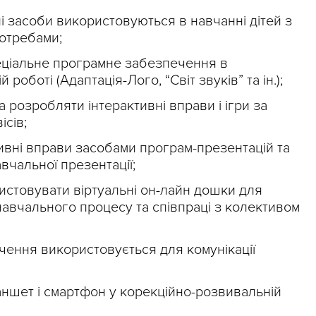
рні засоби використовуються в навчанні дітей з
отребами;
еціальне програмне забезпечення в
роботі (Адаптація-Лого, “Світ звуків” та ін.);
 розробляти інтерактивні вправи і ігри за
сів;
ивні вправи засобами програм-презентацій та
вчальної презентації;
истовувати віртуальні он-лайн дошки для
 навчального процесу та співпраці з колективом
ення використовується для комунікації
ншет і смартфон у корекційно-розвивальній