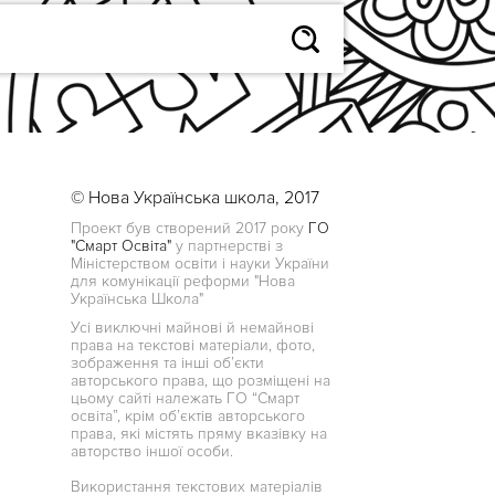
© Нова Українська школа, 2017
Проект був створений 2017 року
ГО
"Смарт Освіта"
у партнерстві з
Міністерством освіти і науки України
для комунікації реформи "Нова
Українська Школа"
Усі виключні майнові й немайнові
права на текстові матеріали, фото,
зображення та інші об’єкти
авторського права, що розміщені на
цьому сайті належать ГО “Смарт
освіта”, крім об’єктів авторського
права, які містять пряму вказівку на
авторство іншої особи.
Використання текстових матеріалів