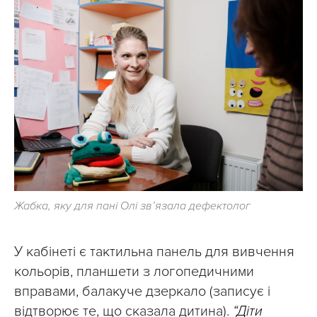
Жабка, яку для пані Олі зв’язала дефектолог
У кабінеті є тактильна панель для вивчення
кольорів, планшети з логопедичними
вправами, балакуче дзеркало (записує і
відтворює те, що сказала дитина).
“Діти