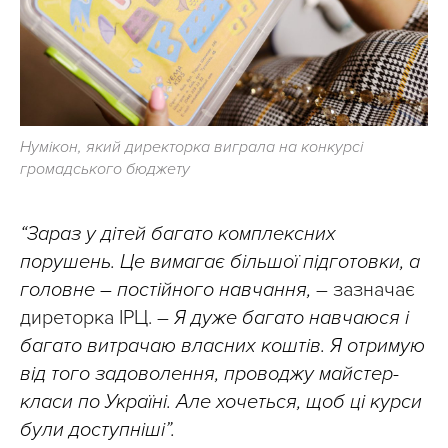
Нумікон, який директорка виграла на конкурсі
громадського бюджету
“Зараз у дітей багато комплексних
порушень. Це вимагає більшої підготовки, а
головне – постійного навчання,
– зазначає
диреторка ІРЦ. –
Я дуже багато навчаюся і
багато витрачаю власних коштів. Я отримую
від того задоволення, проводжу майстер-
класи по Україні. Але хочеться, щоб ці курси
були доступніші”.