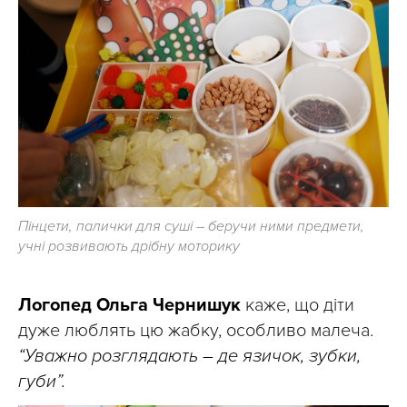
Пінцети, палички для суші – беручи ними предмети,
учні розвивають дрібну моторику
Логопед Ольга Чернишук
каже, що діти
дуже люблять цю жабку, особливо малеча.
“Уважно розглядають – де язичок, зубки,
губи”.