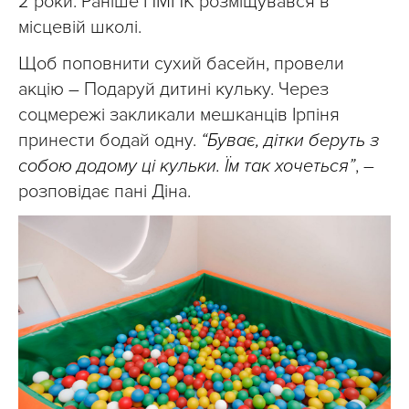
2 роки. Раніше ПМПК розміщувався в
місцевій школі.
Щоб поповнити сухий басейн, провели
акцію – Подаруй дитині кульку. Через
соцмережі закликали мешканців Ірпіня
принести бодай одну.
“Буває, дітки беруть з
собою додому ці кульки. Їм так хочеться”
, –
розповідає пані Діна.