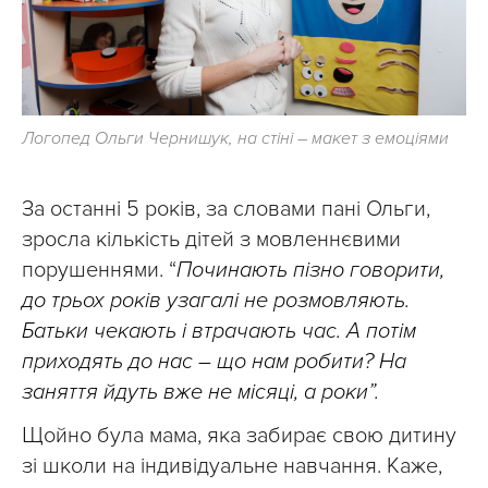
Логопед Ольги Чернишук, на стіні – макет з емоціями
За останні 5 років, за словами пані Ольги,
зросла кількість дітей з мовленнєвими
порушеннями. “
Починають пізно говорити,
до трьох років узагалі не розмовляють.
Батьки чекають і втрачають час. А потім
приходять до нас – що нам робити? На
заняття йдуть вже не місяці, а роки”.
Щойно була мама, яка забирає свою дитину
зі школи на індивідуальне навчання. Каже,