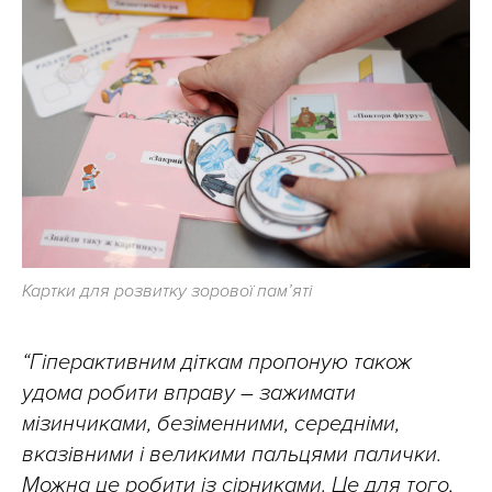
Картки для розвитку зорової пам’яті
“Гіперактивним діткам пропоную також
удома робити вправу – зажимати
мізинчиками, безіменними, середніми,
вказівними і великими пальцями палички.
Можна це робити із сірниками. Це для того,