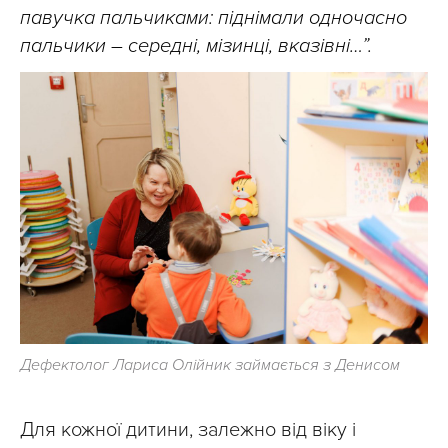
павучка пальчиками: піднімали одночасно
пальчики – середні, мізинці, вказівні…”.
Дефектолог Лариса Олійник займається з Денисом
Для кожної дитини, залежно від віку і