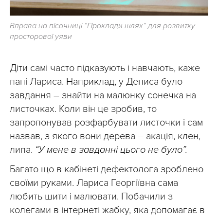
Вправа на пісочниці “Проклади шлях” для розвитку
просторової уяви
Діти самі часто підказують і навчають, каже
пані Лариса. Наприклад, у Дениса було
завдання – знайти на малюнку сонечка на
листочках. Коли він це зробив, то
запропонував розфарбувати листочки і сам
назвав, з якого вони дерева – акація, клен,
липа.
“У мене в завданні цього не було”.
Багато що в кабінеті дефектолога зроблено
своїми руками. Лариса Георгіївна сама
любить шити і малювати. Побачили з
колегами в інтернеті жабку, яка допомагає в