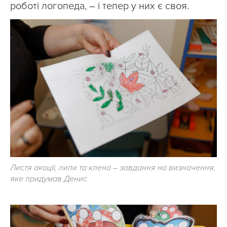
роботі логопеда, – і тепер у них є своя.
Листя акації, липи та клена – завдання на визначення,
яке придумав Денис