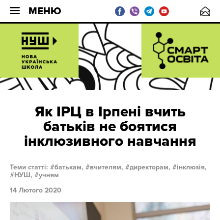
МЕНЮ
Як ІРЦ в Ірпені вчить
батьків не боятися
інклюзивного навчання
Теми статті:
батькам,
вчителям,
директорам,
інклюзія,
НУШ,
учням
14 Лютого 2020