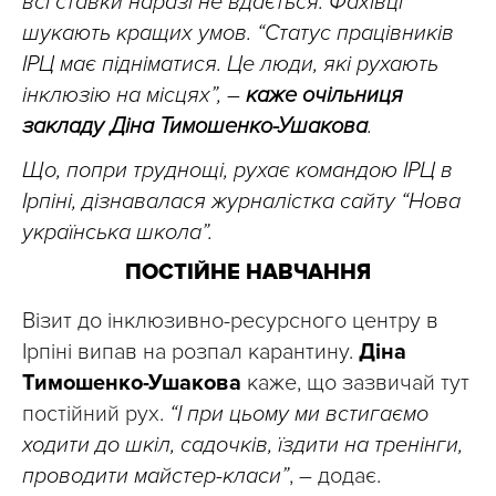
всі ставки наразі не вдається. Фахівці
шукають кращих умов. “Статус працівників
ІРЦ має підніматися. Це люди, які рухають
інклюзію на місцях”, –
каже очільниця
закладу Діна Тимошенко-Ушакова
.
Що, попри труднощі, рухає командою ІРЦ в
Ірпіні, дізнавалася журналістка сайту “Нова
українська школа”.
ПОСТІЙНЕ НАВЧАННЯ
Візит до інклюзивно-ресурсного центру в
Ірпіні випав на розпал карантину.
Діна
Тимошенко-Ушакова
каже, що зазвичай тут
постійний рух.
“І при цьому ми встигаємо
ходити до шкіл, садочків, їздити на тренінги,
проводити майстер-класи”
, – додає.