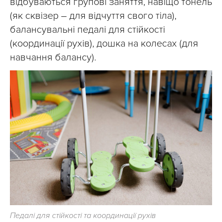
відбуваються групові заняття, навіщо тонель
(як сквізер – для відчуття свого тіла),
балансувальні педалі для стійкості
(координації рухів), дошка на колесах (для
навчання балансу).
Педалі для стійкості та координації рухів