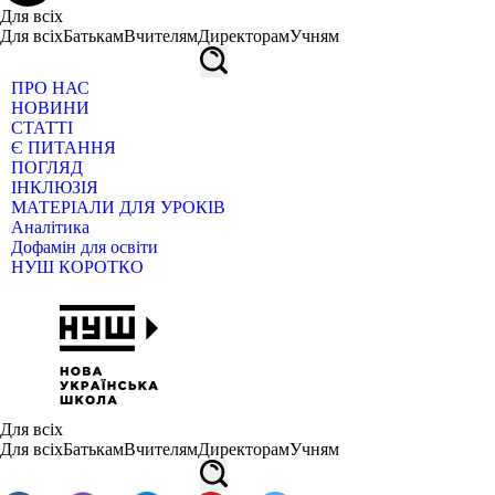
Для всіх
Для всіх
Батькам
Вчителям
Директорам
Учням
ПРО НАС
НОВИНИ
СТАТТІ
Є ПИТАННЯ
ПОГЛЯД
ІНКЛЮЗІЯ
МАТЕРІАЛИ ДЛЯ УРОКІВ
Аналітика
Дофамін для освіти
НУШ КОРОТКО
Для всіх
Для всіх
Батькам
Вчителям
Директорам
Учням