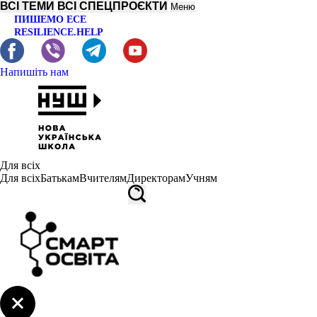
ВСІ ТЕМИ
ВСІ СПЕЦПРОЄКТИ
Меню
ПИШЕМО ЕСЕ
RESILIENCE.HELP
Напишіть нам
Для всіх
Для всіх
Батькам
Вчителям
Директорам
Учням