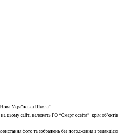
 "Нова Українська Школа"
 на цьому сайті належать ГО “Смарт освіта”, крім об’єктів
користання фото та зображень без погодження з редакцією