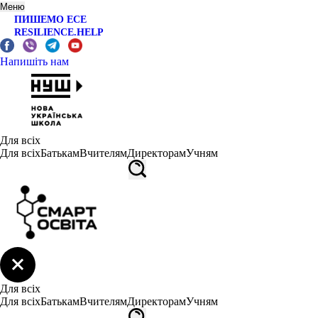
Меню
ПИШЕМО ЕСЕ
RESILIENCE.HELP
Напишіть нам
Для всіх
Для всіх
Батькам
Вчителям
Директорам
Учням
Для всіх
Для всіх
Батькам
Вчителям
Директорам
Учням