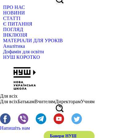
ПРО НАС
НОВИНИ
СТАТТІ
Є ПИТАННЯ
ПОГЛЯД
ІНКЛЮЗІЯ
МАТЕРІАЛИ ДЛЯ УРОКІВ
Аналітика
Дофамін для освіти
НУШ КОРОТКО
Для всіх
Для всіх
Батькам
Вчителям
Директорам
Учням
Напишіть нам
Банери НУШ