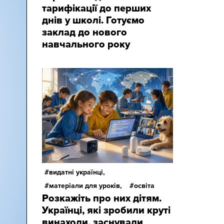
тарифікації до перших
днів у школі. Готуємо
заклад до нового
навчального року
видатні українці,
матеріали для уроків,
освіта
Розкажіть про них дітям.
Українці, які зробили круті
винаходи, заснували