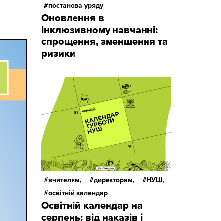
постанова уряду
Оновлення в
інклюзивному навчанні:
спрощення, зменшення та
ризики
вчителям,
директорам,
НУШ,
освітній календар
Освітній календар на
серпень: від наказів і