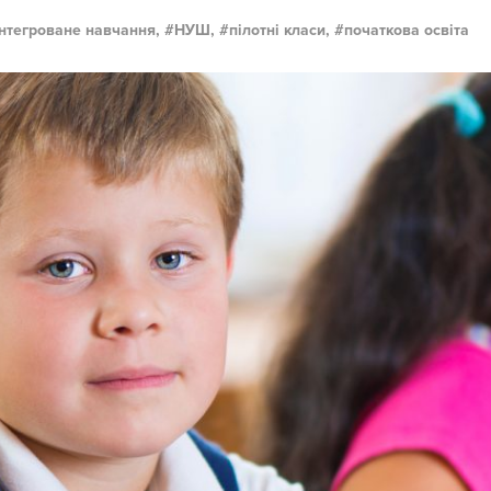
інтегроване навчання,
НУШ,
пілотні класи,
початкова освіта