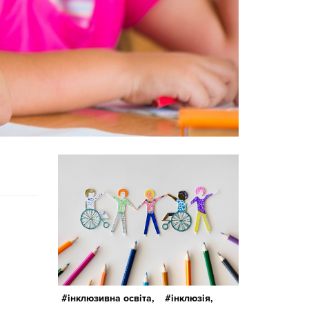
інклюзивна освіта,
інклюзія,