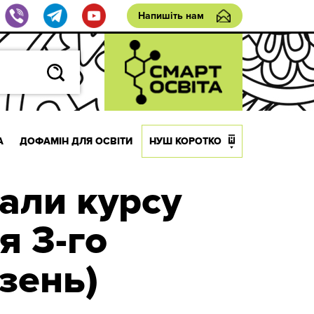
Напишіть нам
А
ДОФАМІН ДЛЯ ОСВІТИ
НУШ КОРОТКО
іали курсу
я 3-го
зень)