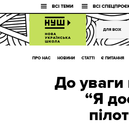
ВСІ ТЕМИ
ВСІ СПЕЦПРОЄ
ДЛЯ ВСІХ
ПРО НАС
НОВИНИ
СТАТТІ
Є ПИТАННЯ
До уваги 
“Я до
піло