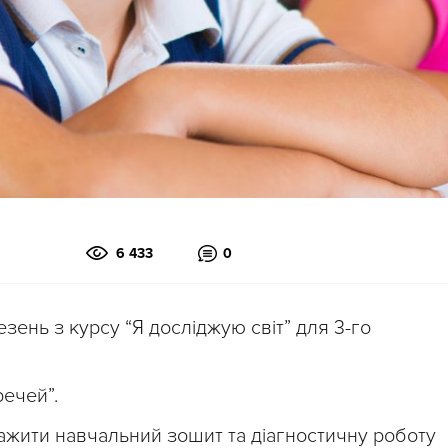
6 433
0
зень з курсу “Я досліджую світ” для 3-го
речей”.
ажити навчальний зошит та діагностичну роботу