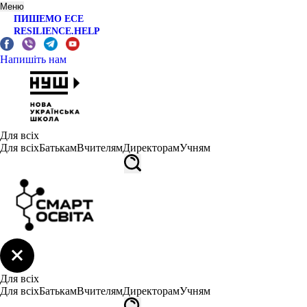
Меню
ПИШЕМО ЕСЕ
RESILIENCE.HELP
Напишіть нам
Для всіх
Для всіх
Батькам
Вчителям
Директорам
Учням
Для всіх
Для всіх
Батькам
Вчителям
Директорам
Учням