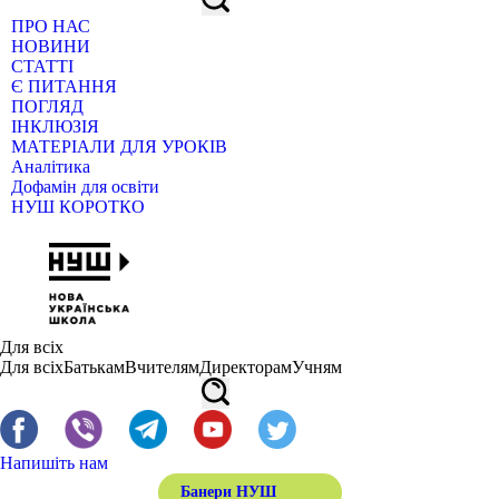
ПРО НАС
НОВИНИ
СТАТТІ
Є ПИТАННЯ
ПОГЛЯД
ІНКЛЮЗІЯ
МАТЕРІАЛИ ДЛЯ УРОКІВ
Аналітика
Дофамін для освіти
НУШ КОРОТКО
Для всіх
Для всіх
Батькам
Вчителям
Директорам
Учням
Напишіть нам
Банери НУШ