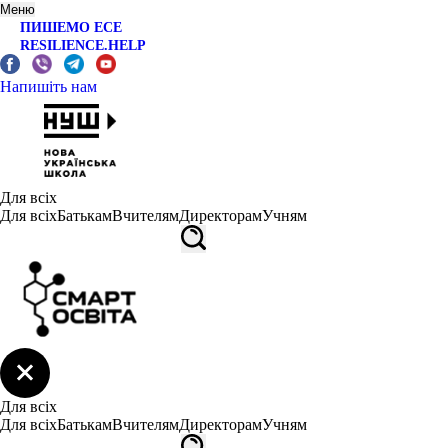
Меню
ПИШЕМО ЕСЕ
RESILIENCE.HELP
Напишіть нам
Для всіх
Для всіх
Батькам
Вчителям
Директорам
Учням
Для всіх
Для всіх
Батькам
Вчителям
Директорам
Учням