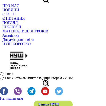
ПРО НАС
НОВИНИ
СТАТТІ
Є ПИТАННЯ
ПОГЛЯД
ІНКЛЮЗІЯ
МАТЕРІАЛИ ДЛЯ УРОКІВ
Аналітика
Дофамін для освіти
НУШ КОРОТКО
Для всіх
Для всіх
Батькам
Вчителям
Директорам
Учням
Напишіть нам
Банери НУШ