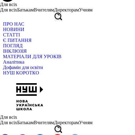
Для всіх
Для всіх
Батькам
Вчителям
Директорам
Учням
ПРО НАС
НОВИНИ
СТАТТІ
Є ПИТАННЯ
ПОГЛЯД
ІНКЛЮЗІЯ
МАТЕРІАЛИ ДЛЯ УРОКІВ
Аналітика
Дофамін для освіти
НУШ КОРОТКО
Для всіх
Для всіх
Батькам
Вчителям
Директорам
Учням