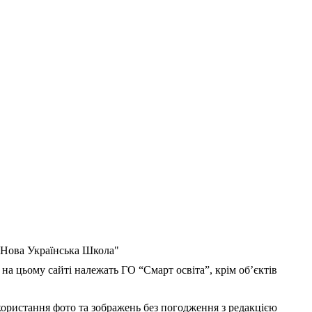
 "Нова Українська Школа"
 на цьому сайті належать ГО “Смарт освіта”, крім об’єктів
користання фото та зображень без погодження з редакцією