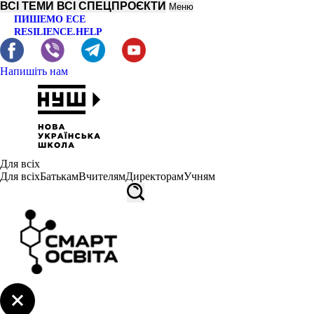
ВСІ ТЕМИ
ВСІ СПЕЦПРОЄКТИ
Меню
ПИШЕМО ЕСЕ
RESILIENCE.HELP
Напишіть нам
Для всіх
Для всіх
Батькам
Вчителям
Директорам
Учням