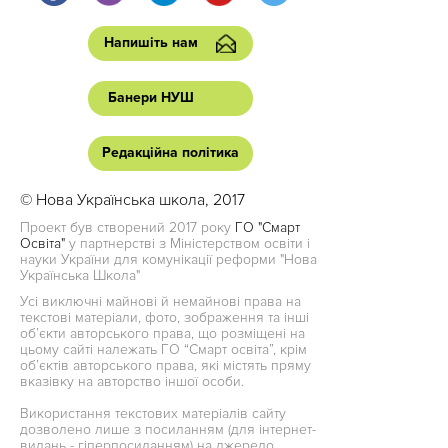
Напишіть нам
Банери НУШ
Редакційна політика
© Нова Українська школа, 2017
Проект був створений 2017 року
ГО "Смарт
Освіта"
у партнерстві з Міністерством освіти і
науки України для комунікації реформи "Нова
Українська Школа"
Усі виключні майнові й немайнові права на
текстові матеріали, фото, зображення та інші
об’єкти авторського права, що розміщені на
цьому сайті належать ГО “Смарт освіта”, крім
об’єктів авторського права, які містять пряму
вказівку на авторство іншої особи.
Використання текстових матеріалів сайту
дозволено лише з посиланням (для інтернет-
видань - гіперпосиланням) на джерело.