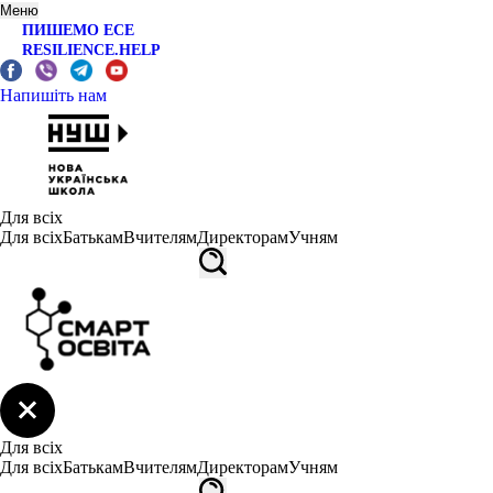
Меню
ПИШЕМО ЕСЕ
RESILIENCE.HELP
Напишіть нам
Для всіх
Для всіх
Батькам
Вчителям
Директорам
Учням
Для всіх
Для всіх
Батькам
Вчителям
Директорам
Учням