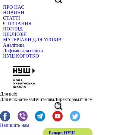
ПРО НАС
НОВИНИ
СТАТТІ
Є ПИТАННЯ
ПОГЛЯД
ІНКЛЮЗІЯ
МАТЕРІАЛИ ДЛЯ УРОКІВ
Аналітика
Дофамін для освіти
НУШ КОРОТКО
Для всіх
Для всіх
Батькам
Вчителям
Директорам
Учням
Напишіть нам
Банери НУШ