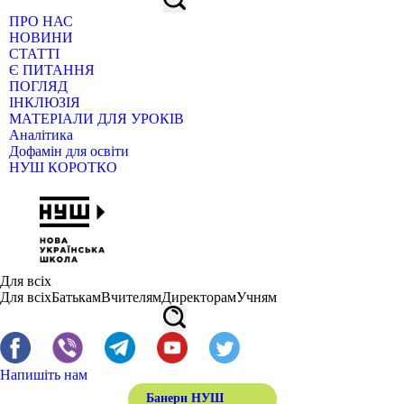
ПРО НАС
НОВИНИ
СТАТТІ
Є ПИТАННЯ
ПОГЛЯД
ІНКЛЮЗІЯ
МАТЕРІАЛИ ДЛЯ УРОКІВ
Аналітика
Дофамін для освіти
НУШ КОРОТКО
Для всіх
Для всіх
Батькам
Вчителям
Директорам
Учням
Напишіть нам
Банери НУШ