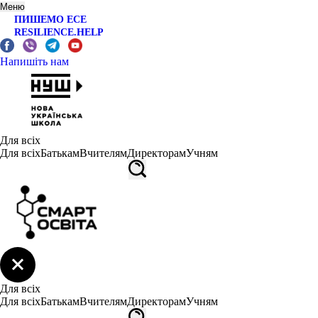
Меню
ПИШЕМО ЕСЕ
RESILIENCE.HELP
Напишіть нам
Для всіх
Для всіх
Батькам
Вчителям
Директорам
Учням
Для всіх
Для всіх
Батькам
Вчителям
Директорам
Учням