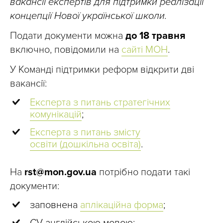
вакансії експертів для підтримки реалізації
концепції Нової української школи.
Подати документи можна
до 18 травня
включно, повідомили на
сайті МОН
.
У Команді підтримки реформ відкрити дві
вакансії:
Експерта з питань стратегічних
комунікацій
;
Експерта з питань змісту
освіти
(дошкільна освіта)
.
На
rst@mon.gov.ua
потрібно подати такі
документи:
заповнена
аплікаційна форма
;