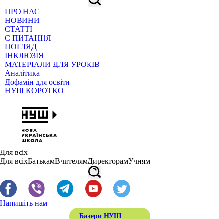
ПРО НАС
НОВИНИ
СТАТТІ
Є ПИТАННЯ
ПОГЛЯД
ІНКЛЮЗІЯ
МАТЕРІАЛИ ДЛЯ УРОКІВ
Аналітика
Дофамін для освіти
НУШ КОРОТКО
Для всіх
Для всіх
Батькам
Вчителям
Директорам
Учням
Напишіть нам
Банери НУШ