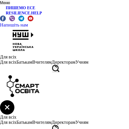
Меню
ПИШЕМО ЕСЕ
RESILIENCE.HELP
Напишіть нам
Для всіх
Для всіх
Батькам
Вчителям
Директорам
Учням
Для всіх
Для всіх
Батькам
Вчителям
Директорам
Учням