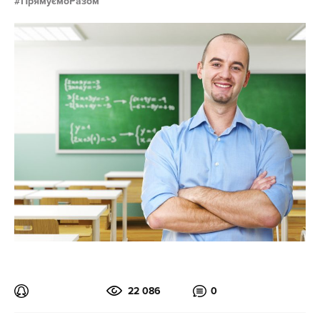
ПрямуємоРазом
22 086
0