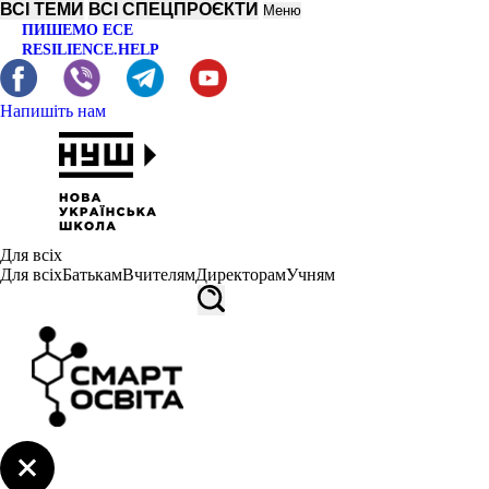
ВСІ ТЕМИ
ВСІ СПЕЦПРОЄКТИ
Меню
ПИШЕМО ЕСЕ
RESILIENCE.HELP
Напишіть нам
Для всіх
Для всіх
Батькам
Вчителям
Директорам
Учням