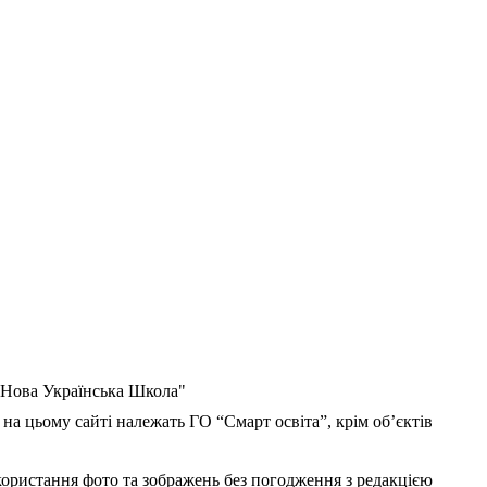
 "Нова Українська Школа"
 на цьому сайті належать ГО “Смарт освіта”, крім об’єктів
користання фото та зображень без погодження з редакцією