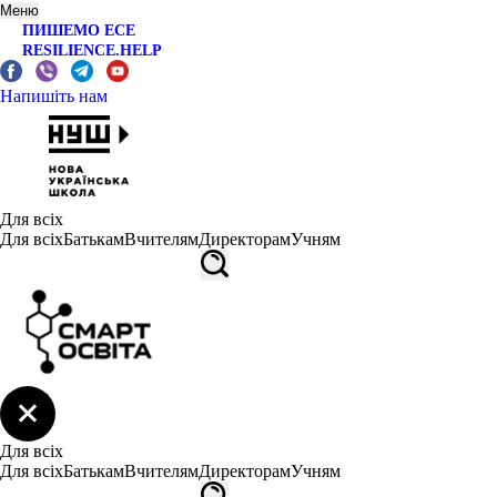
Меню
ПИШЕМО ЕСЕ
RESILIENCE.HELP
Напишіть нам
Для всіх
Для всіх
Батькам
Вчителям
Директорам
Учням
Для всіх
Для всіх
Батькам
Вчителям
Директорам
Учням