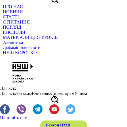
ПРО НАС
НОВИНИ
СТАТТІ
Є ПИТАННЯ
ПОГЛЯД
ІНКЛЮЗІЯ
МАТЕРІАЛИ ДЛЯ УРОКІВ
Аналітика
Дофамін для освіти
НУШ КОРОТКО
Для всіх
Для всіх
Батькам
Вчителям
Директорам
Учням
Напишіть нам
Банери НУШ