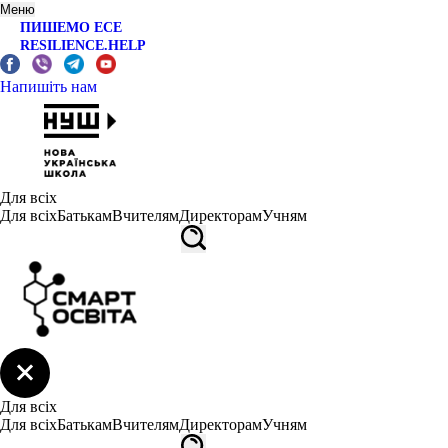
Меню
ПИШЕМО ЕСЕ
RESILIENCE.HELP
Напишіть нам
Для всіх
Для всіх
Батькам
Вчителям
Директорам
Учням
Для всіх
Для всіх
Батькам
Вчителям
Директорам
Учням