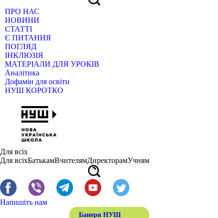
ПРО НАС
НОВИНИ
СТАТТІ
Є ПИТАННЯ
ПОГЛЯД
ІНКЛЮЗІЯ
МАТЕРІАЛИ ДЛЯ УРОКІВ
Аналітика
Дофамін для освіти
НУШ КОРОТКО
Для всіх
Для всіх
Батькам
Вчителям
Директорам
Учням
Напишіть нам
Банери НУШ