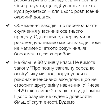
робоча група в закладі освіти повинна
чітко розуміти, що відбувається та хто
куди рухається – для цього розписаний
окремий додаток.
Обмеження заходів, що передбачають
скупчення учасників освітнього
процесу. Однозначно, спершу ми не
рекомендуватимемо масові заходи, поки
не матимемо чіткого розуміння, як
боротися з цією хворобою.
Не більше 30 учнів у класі. Це вимога
закону “Про повну загальну середню
освіту”, яку ми іноді порушували в
районах інтенсивної забудови, щоб не
створити другу зміну навчання. У Києва
з 429 шкіл лише 2 працюють у дві зміни.
Цього разу ми не будемо дозволяти
більшої скупченості. Будемо