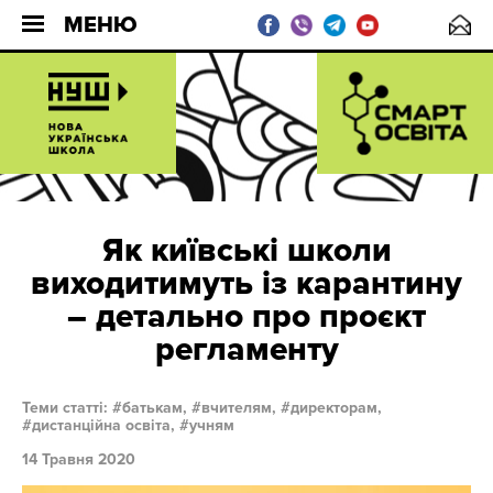
МЕНЮ
Як київські школи
виходитимуть із карантину
– детально про проєкт
регламенту
Теми статті:
батькам,
вчителям,
директорам,
дистанційна освіта,
учням
14 Травня 2020