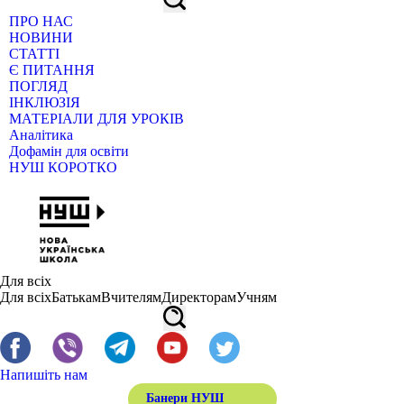
ПРО НАС
НОВИНИ
СТАТТІ
Є ПИТАННЯ
ПОГЛЯД
ІНКЛЮЗІЯ
МАТЕРІАЛИ ДЛЯ УРОКІВ
Аналітика
Дофамін для освіти
НУШ КОРОТКО
Для всіх
Для всіх
Батькам
Вчителям
Директорам
Учням
Напишіть нам
Банери НУШ