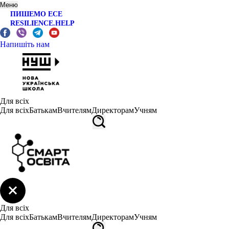
Меню
ПИШЕМО ЕСЕ
RESILIENCE.HELP
Напишіть нам
Для всіх
Для всіх
Батькам
Вчителям
Директорам
Учням
Для всіх
Для всіх
Батькам
Вчителям
Директорам
Учням