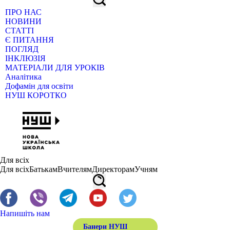
ПРО НАС
НОВИНИ
СТАТТІ
Є ПИТАННЯ
ПОГЛЯД
ІНКЛЮЗІЯ
МАТЕРІАЛИ ДЛЯ УРОКІВ
Аналітика
Дофамін для освіти
НУШ КОРОТКО
Для всіх
Для всіх
Батькам
Вчителям
Директорам
Учням
Напишіть нам
Банери НУШ