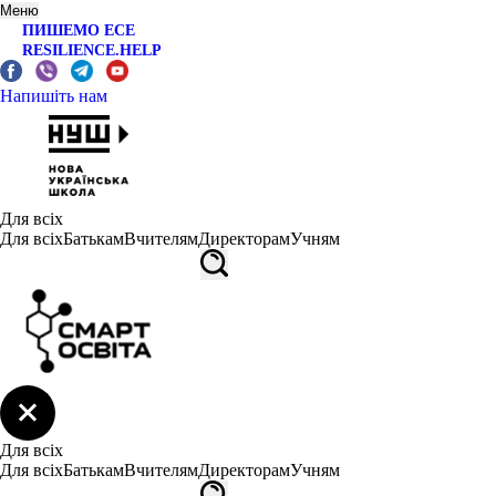
Меню
ПИШЕМО ЕСЕ
RESILIENCE.HELP
Напишіть нам
Для всіх
Для всіх
Батькам
Вчителям
Директорам
Учням
Для всіх
Для всіх
Батькам
Вчителям
Директорам
Учням