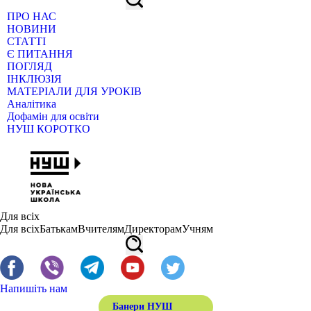
ПРО НАС
НОВИНИ
СТАТТІ
Є ПИТАННЯ
ПОГЛЯД
ІНКЛЮЗІЯ
МАТЕРІАЛИ ДЛЯ УРОКІВ
Аналітика
Дофамін для освіти
НУШ КОРОТКО
Для всіх
Для всіх
Батькам
Вчителям
Директорам
Учням
Напишіть нам
Банери НУШ