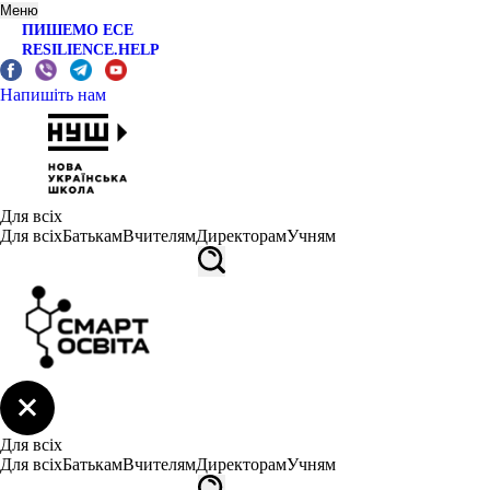
Меню
ПИШЕМО ЕСЕ
RESILIENCE.HELP
Напишіть нам
Для всіх
Для всіх
Батькам
Вчителям
Директорам
Учням
Для всіх
Для всіх
Батькам
Вчителям
Директорам
Учням