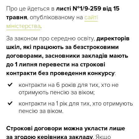
Про це йдеться в
листі №1/9-259 від 15
травня
, опублікованому на
сайті
міністерства
.
За законом про середню освіту,
директорів
шкіл, які працюють за безстроковими
договорами, засновники закладів мають
до 1 липня перевести на строкові
контракти без проведення конкурсу
:
контракти на 6 років для тих, хто не
отримують пенсію за віком;
контракти на 1 рік для тих, хто отримують
пенсію за віком.
Строкові договори можна укласти лише
за згодою керівника закладу
. Якщо