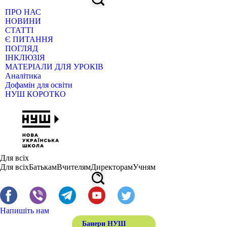
ПРО НАС
НОВИНИ
СТАТТІ
Є ПИТАННЯ
ПОГЛЯД
ІНКЛЮЗІЯ
МАТЕРІАЛИ ДЛЯ УРОКІВ
Аналітика
Дофамін для освіти
НУШ КОРОТКО
Для всіх
Для всіх
Батькам
Вчителям
Директорам
Учням
Напишіть нам
Банери НУШ