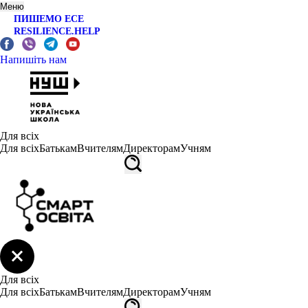
Меню
ПИШЕМО ЕСЕ
RESILIENCE.HELP
Напишіть нам
Для всіх
Для всіх
Батькам
Вчителям
Директорам
Учням
Для всіх
Для всіх
Батькам
Вчителям
Директорам
Учням