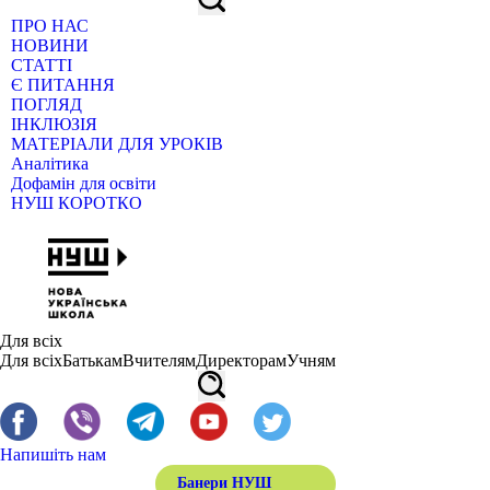
ПРО НАС
НОВИНИ
СТАТТІ
Є ПИТАННЯ
ПОГЛЯД
ІНКЛЮЗІЯ
МАТЕРІАЛИ ДЛЯ УРОКІВ
Аналітика
Дофамін для освіти
НУШ КОРОТКО
Для всіх
Для всіх
Батькам
Вчителям
Директорам
Учням
Напишіть нам
Банери НУШ