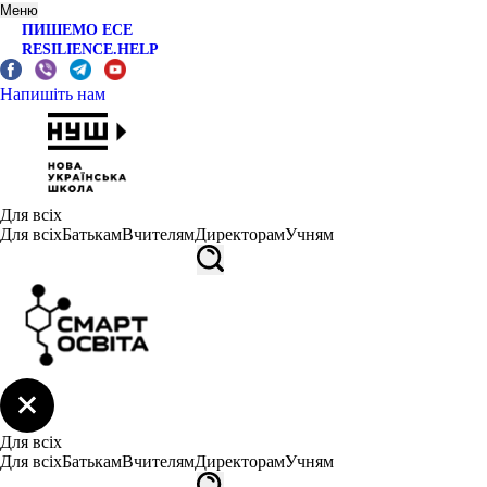
Меню
ПИШЕМО ЕСЕ
RESILIENCE.HELP
Напишіть нам
Для всіх
Для всіх
Батькам
Вчителям
Директорам
Учням
Для всіх
Для всіх
Батькам
Вчителям
Директорам
Учням