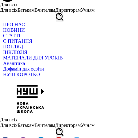
Для всіх
Для всіх
Батькам
Вчителям
Директорам
Учням
ПРО НАС
НОВИНИ
СТАТТІ
Є ПИТАННЯ
ПОГЛЯД
ІНКЛЮЗІЯ
МАТЕРІАЛИ ДЛЯ УРОКІВ
Аналітика
Дофамін для освіти
НУШ КОРОТКО
Для всіх
Для всіх
Батькам
Вчителям
Директорам
Учням