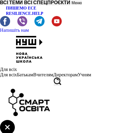
ВСІ ТЕМИ
ВСІ СПЕЦПРОЄКТИ
Меню
ПИШЕМО ЕСЕ
RESILIENCE.HELP
Напишіть нам
Для всіх
Для всіх
Батькам
Вчителям
Директорам
Учням