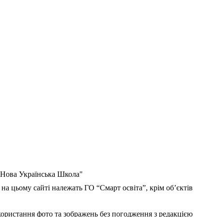
 "Нова Українська Школа"
 на цьому сайті належать ГО “Смарт освіта”, крім об’єктів
користання фото та зображень без погодження з редакцією