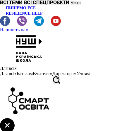
ВСІ ТЕМИ
ВСІ СПЕЦПРОЄКТИ
Меню
ПИШЕМО ЕСЕ
RESILIENCE.HELP
Напишіть нам
Для всіх
Для всіх
Батькам
Вчителям
Директорам
Учням