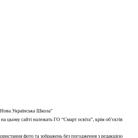
 "Нова Українська Школа"
 на цьому сайті належать ГО “Смарт освіта”, крім об’єктів
користання фото та зображень без погодження з редакцією