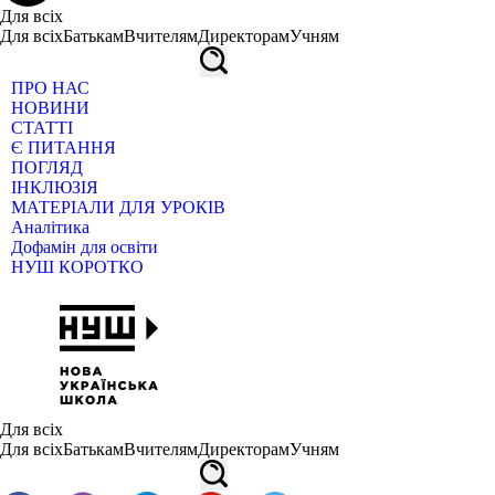
Для всіх
Для всіх
Батькам
Вчителям
Директорам
Учням
ПРО НАС
НОВИНИ
СТАТТІ
Є ПИТАННЯ
ПОГЛЯД
ІНКЛЮЗІЯ
МАТЕРІАЛИ ДЛЯ УРОКІВ
Аналітика
Дофамін для освіти
НУШ КОРОТКО
Для всіх
Для всіх
Батькам
Вчителям
Директорам
Учням