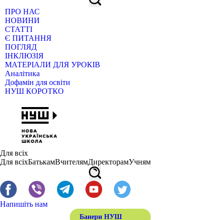
ПРО НАС
НОВИНИ
СТАТТІ
Є ПИТАННЯ
ПОГЛЯД
ІНКЛЮЗІЯ
МАТЕРІАЛИ ДЛЯ УРОКІВ
Аналітика
Дофамін для освіти
НУШ КОРОТКО
Для всіх
Для всіх
Батькам
Вчителям
Директорам
Учням
Напишіть нам
Банери НУШ