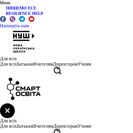
Меню
ПИШЕМО ЕСЕ
RESILIENCE.HELP
Напишіть нам
Для всіх
Для всіх
Батькам
Вчителям
Директорам
Учням
Для всіх
Для всіх
Батькам
Вчителям
Директорам
Учням