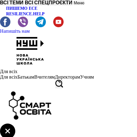
ВСІ ТЕМИ
ВСІ СПЕЦПРОЄКТИ
Меню
ПИШЕМО ЕСЕ
RESILIENCE.HELP
Напишіть нам
Для всіх
Для всіх
Батькам
Вчителям
Директорам
Учням