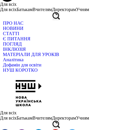
Для всіх
Для всіх
Батькам
Вчителям
Директорам
Учням
ПРО НАС
НОВИНИ
СТАТТІ
Є ПИТАННЯ
ПОГЛЯД
ІНКЛЮЗІЯ
МАТЕРІАЛИ ДЛЯ УРОКІВ
Аналітика
Дофамін для освіти
НУШ КОРОТКО
Для всіх
Для всіх
Батькам
Вчителям
Директорам
Учням