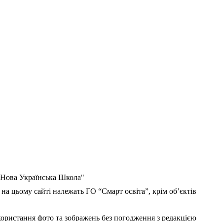
 "Нова Українська Школа"
 на цьому сайті належать ГО “Смарт освіта”, крім об’єктів
користання фото та зображень без погодження з редакцією