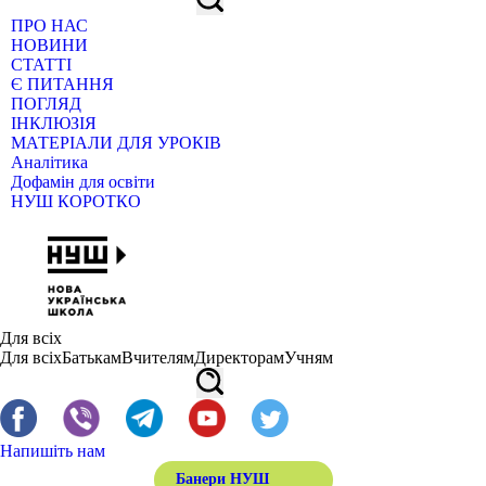
ПРО НАС
НОВИНИ
СТАТТІ
Є ПИТАННЯ
ПОГЛЯД
ІНКЛЮЗІЯ
МАТЕРІАЛИ ДЛЯ УРОКІВ
Аналітика
Дофамін для освіти
НУШ КОРОТКО
Для всіх
Для всіх
Батькам
Вчителям
Директорам
Учням
Напишіть нам
Банери НУШ