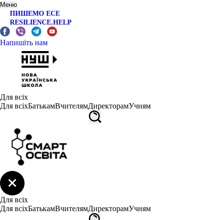
Меню
ПИШЕМО ЕСЕ
RESILIENCE.HELP
Напишіть нам
Для всіх
Для всіх
Батькам
Вчителям
Директорам
Учням
Для всіх
Для всіх
Батькам
Вчителям
Директорам
Учням