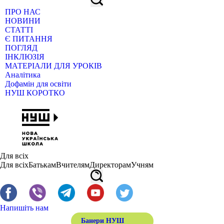
ПРО НАС
НОВИНИ
СТАТТІ
Є ПИТАННЯ
ПОГЛЯД
ІНКЛЮЗІЯ
МАТЕРІАЛИ ДЛЯ УРОКІВ
Аналітика
Дофамін для освіти
НУШ КОРОТКО
Для всіх
Для всіх
Батькам
Вчителям
Директорам
Учням
Напишіть нам
Банери НУШ