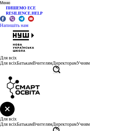
Меню
ПИШЕМО ЕСЕ
RESILIENCE.HELP
Напишіть нам
Для всіх
Для всіх
Батькам
Вчителям
Директорам
Учням
Для всіх
Для всіх
Батькам
Вчителям
Директорам
Учням