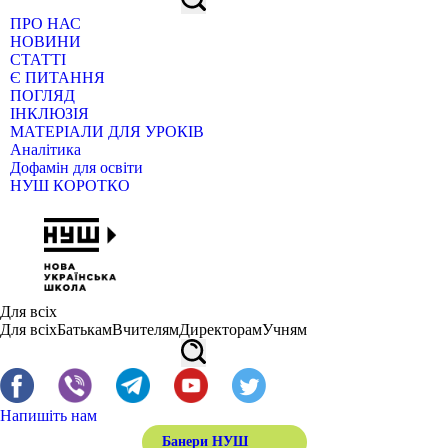
ПРО НАС
НОВИНИ
СТАТТІ
Є ПИТАННЯ
ПОГЛЯД
ІНКЛЮЗІЯ
МАТЕРІАЛИ ДЛЯ УРОКІВ
Аналітика
Дофамін для освіти
НУШ КОРОТКО
Для всіх
Для всіх
Батькам
Вчителям
Директорам
Учням
Напишіть нам
Банери НУШ