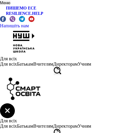
Меню
ПИШЕМО ЕСЕ
RESILIENCE.HELP
Напишіть нам
Для всіх
Для всіх
Батькам
Вчителям
Директорам
Учням
Для всіх
Для всіх
Батькам
Вчителям
Директорам
Учням