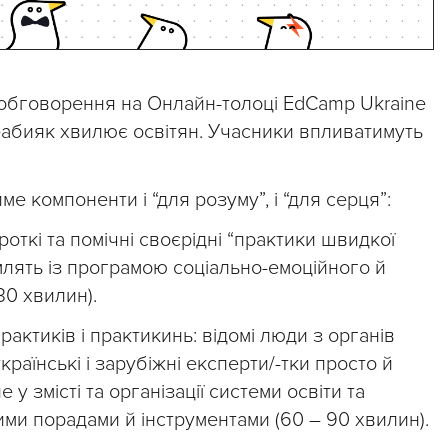
 обговорення на Онлайн-толоці EdCamp Ukraine
абияк хвилює освітян. Учасники впливатимуть
е компоненти і “для розуму”, і “для серця”:
откі та помічні своєрідні “практики швидкої
лять із програмою соціально-емоційного й
30 хвилин).
рактиків і практикинь: відомі люди з органів
країнські і зарубіжні експерти/-тки просто й
у змісті та організації системи освіти та
ми порадами й інструментами (60 – 90 хвилин).