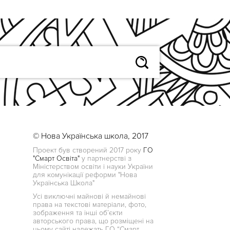
© Нова Українська школа, 2017
Проект був створений 2017 року
ГО
"Смарт Освіта"
у партнерстві з
Міністерством освіти і науки України
для комунікації реформи "Нова
Українська Школа"
Усі виключні майнові й немайнові
права на текстові матеріали, фото,
зображення та інші об’єкти
авторського права, що розміщені на
цьому сайті належать ГО “Смарт