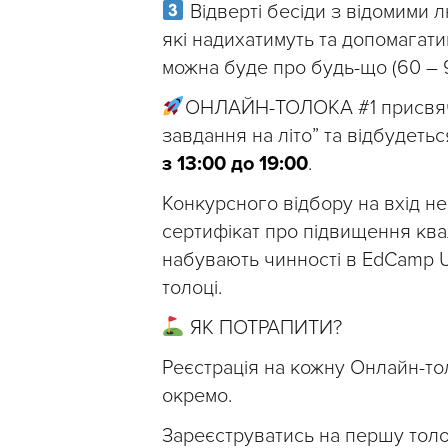
Відверті бесіди з відомими люд
які надихатимуть та допомагати
можна буде про будь-що (60 – 9
ОНЛАЙН-ТОЛОКА #1 присвячен
завдання на літо” та відбудеть
з 13:00 до 19:00
.
Конкурсного відбору на вхід н
сертифікат про підвищення квал
набувають чинності в EdCamp U
толоці.
ЯК ПОТРАПИТИ?
Реєстрація на кожну Онлайн-т
окремо.
Зареєструватись на першу тол