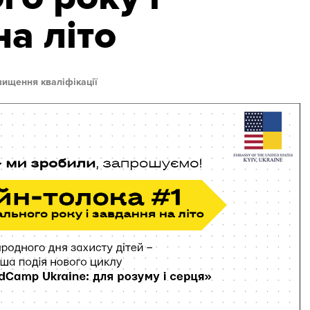
а літо
вищення кваліфікації