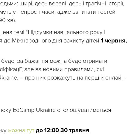
ьми: щирі, десь веселі, десь і трагічні історії,
муть у непрості часи, адже запитати гостей
0 хв).
а темі “Підсумки навчального року і
ся до Міжнародного дня захисту дітей
1 червня,
е буде, за бажання можна буде отримати
іфікації, але за новими правилами, які
kraine, – про них розкажуть на першій онлайн-
олоку EdCamp Ukraine оголошуватиметься
оку
можна тут
до 12:00 30 травня
.