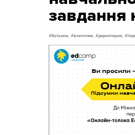
завдання н
батькам,
вчителям,
директорам,
під