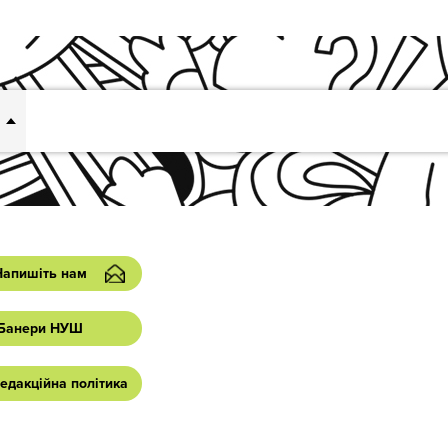
Напишіть нам
Банери НУШ
едакційна політика