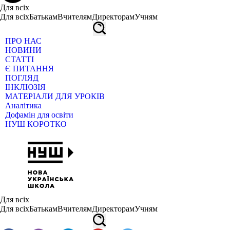
Для всіх
Для всіх
Батькам
Вчителям
Директорам
Учням
ПРО НАС
НОВИНИ
СТАТТІ
Є ПИТАННЯ
ПОГЛЯД
ІНКЛЮЗІЯ
МАТЕРІАЛИ ДЛЯ УРОКІВ
Аналітика
Дофамін для освіти
НУШ КОРОТКО
Для всіх
Для всіх
Батькам
Вчителям
Директорам
Учням