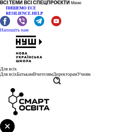
ВСІ ТЕМИ
ВСІ СПЕЦПРОЄКТИ
Меню
ПИШЕМО ЕСЕ
RESILIENCE.HELP
Напишіть нам
Для всіх
Для всіх
Батькам
Вчителям
Директорам
Учням