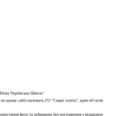
 "Нова Українська Школа"
 на цьому сайті належать ГО “Смарт освіта”, крім об’єктів
користання фото та зображень без погодження з редакцією