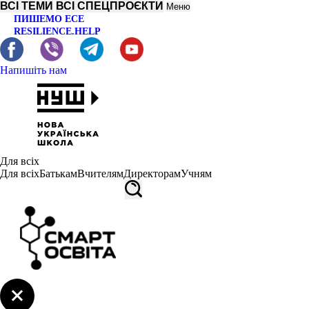
ВСІ ТЕМИ
ВСІ СПЕЦПРОЄКТИ
Меню
ПИШЕМО ЕСЕ
RESILIENCE.HELP
Напишіть нам
Для всіх
Для всіх
Батькам
Вчителям
Директорам
Учням