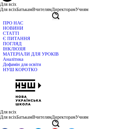
Для всіх
Для всіх
Батькам
Вчителям
Директорам
Учням
ПРО НАС
НОВИНИ
СТАТТІ
Є ПИТАННЯ
ПОГЛЯД
ІНКЛЮЗІЯ
МАТЕРІАЛИ ДЛЯ УРОКІВ
Аналітика
Дофамін для освіти
НУШ КОРОТКО
Для всіх
Для всіх
Батькам
Вчителям
Директорам
Учням