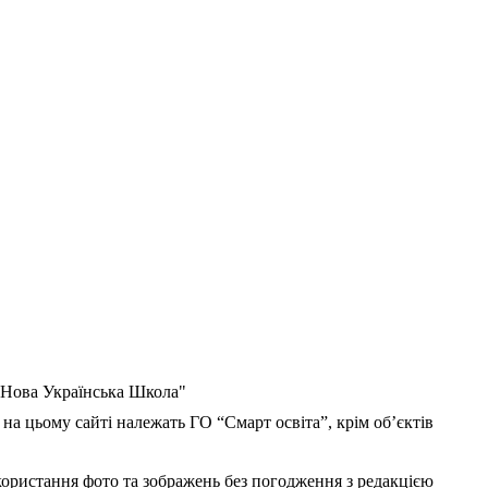
 "Нова Українська Школа"
 на цьому сайті належать ГО “Смарт освіта”, крім об’єктів
користання фото та зображень без погодження з редакцією