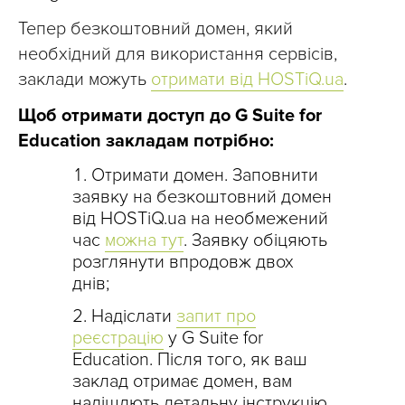
Тепер безкоштовний домен, який
необхідний для використання сервісів,
заклади можуть
отримати від HOSTiQ.ua
.
Щоб отримати доступ до G Suite for
Education закладам потрібно:
Отримати домен. Заповнити
заявку на безкоштовний домен
від HOSTiQ.ua на необмежений
час
можна тут
. Заявку обіцяють
розглянути впродовж двох
днів;
Надіслати
запит про
реєстрацію
у G Suite for
Education. Після того, як ваш
заклад отримає домен, вам
надішлють детальну інструкцію,