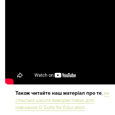
Також читайте наш матеріал про те
,
як
сільська школа використовує для
навчання G Suite for Education