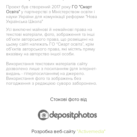
Проект був створений 2017 року
ГО "Смарт
Освіта"
у партнерстві з Міністерством освіти і
науки України для комунікації реформи "Нова
Українська Школа"
Усі виключні майнові й немайнові права на
текстові матеріали, фото, зображення та інші
об’єкти авторського права, що розміщені на
цьому сайті належать ГО “Смарт освіта”, крім
об’єктів авторського права, які містять пряму
вказівку на авторство іншої особи.
Використання текстових матеріалів сайту
дозволено лише з посиланням (для інтернет-
видань - гіперпосиланням) на джерело.
Використання фото та зображень без
погодження з редакцією суворо заборонено.
Стокові фото від
Розробка веб-сайту
"Activemedia"