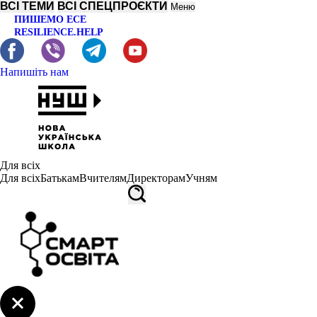
ВСІ ТЕМИ
ВСІ СПЕЦПРОЄКТИ
Меню
ПИШЕМО ЕСЕ
RESILIENCE.HELP
Напишіть нам
Для всіх
Для всіх
Батькам
Вчителям
Директорам
Учням