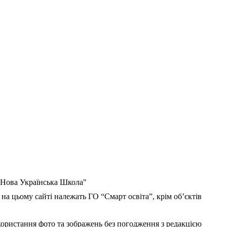
 "Нова Українська Школа"
 на цьому сайті належать ГО “Смарт освіта”, крім об’єктів
користання фото та зображень без погодження з редакцією