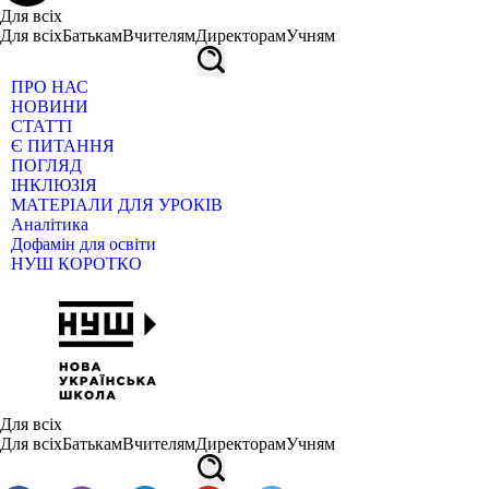
Для всіх
Для всіх
Батькам
Вчителям
Директорам
Учням
ПРО НАС
НОВИНИ
СТАТТІ
Є ПИТАННЯ
ПОГЛЯД
ІНКЛЮЗІЯ
МАТЕРІАЛИ ДЛЯ УРОКІВ
Аналітика
Дофамін для освіти
НУШ КОРОТКО
Для всіх
Для всіх
Батькам
Вчителям
Директорам
Учням