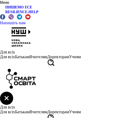
Меню
ПИШЕМО ЕСЕ
RESILIENCE.HELP
Напишіть нам
Для всіх
Для всіх
Батькам
Вчителям
Директорам
Учням
Для всіх
Для всіх
Батькам
Вчителям
Директорам
Учням