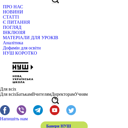
ПРО НАС
НОВИНИ
СТАТТІ
Є ПИТАННЯ
ПОГЛЯД
ІНКЛЮЗІЯ
МАТЕРІАЛИ ДЛЯ УРОКІВ
Аналітика
Дофамін для освіти
НУШ КОРОТКО
Для всіх
Для всіх
Батькам
Вчителям
Директорам
Учням
Напишіть нам
Банери НУШ