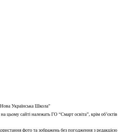
 "Нова Українська Школа"
 на цьому сайті належать ГО “Смарт освіта”, крім об’єктів
користання фото та зображень без погодження з редакцією