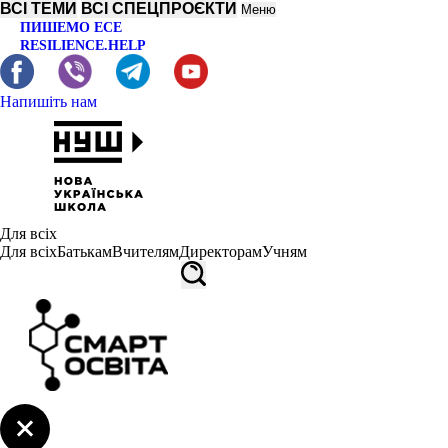
ВСІ ТЕМИ
ВСІ СПЕЦПРОЄКТИ
Меню
ПИШЕМО ЕСЕ
RESILIENCE.HELP
Напишіть нам
Для всіх
Для всіх
Батькам
Вчителям
Директорам
Учням