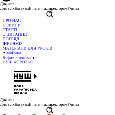
Для всіх
Для всіх
Батькам
Вчителям
Директорам
Учням
ПРО НАС
НОВИНИ
СТАТТІ
Є ПИТАННЯ
ПОГЛЯД
ІНКЛЮЗІЯ
МАТЕРІАЛИ ДЛЯ УРОКІВ
Аналітика
Дофамін для освіти
НУШ КОРОТКО
Для всіх
Для всіх
Батькам
Вчителям
Директорам
Учням