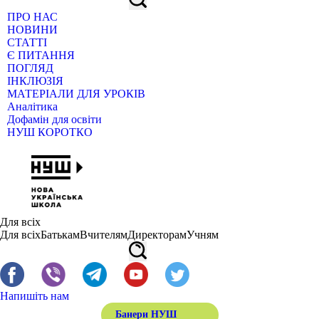
ПРО НАС
НОВИНИ
СТАТТІ
Є ПИТАННЯ
ПОГЛЯД
ІНКЛЮЗІЯ
МАТЕРІАЛИ ДЛЯ УРОКІВ
Аналітика
Дофамін для освіти
НУШ КОРОТКО
Для всіх
Для всіх
Батькам
Вчителям
Директорам
Учням
Напишіть нам
Банери НУШ