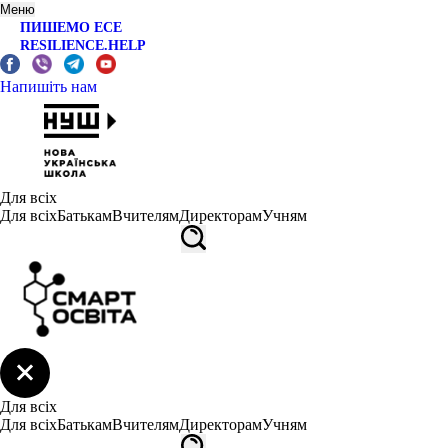
Меню
ПИШЕМО ЕСЕ
RESILIENCE.HELP
Напишіть нам
Для всіх
Для всіх
Батькам
Вчителям
Директорам
Учням
Для всіх
Для всіх
Батькам
Вчителям
Директорам
Учням