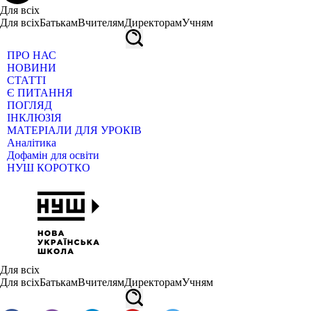
Для всіх
Для всіх
Батькам
Вчителям
Директорам
Учням
ПРО НАС
НОВИНИ
СТАТТІ
Є ПИТАННЯ
ПОГЛЯД
ІНКЛЮЗІЯ
МАТЕРІАЛИ ДЛЯ УРОКІВ
Аналітика
Дофамін для освіти
НУШ КОРОТКО
Для всіх
Для всіх
Батькам
Вчителям
Директорам
Учням