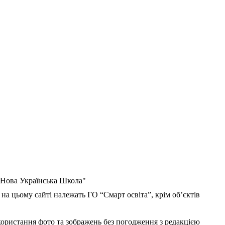
 "Нова Українська Школа"
 на цьому сайті належать ГО “Смарт освіта”, крім об’єктів
користання фото та зображень без погодження з редакцією