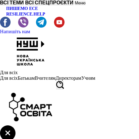
ВСІ ТЕМИ
ВСІ СПЕЦПРОЄКТИ
Меню
ПИШЕМО ЕСЕ
RESILIENCE.HELP
Напишіть нам
Для всіх
Для всіх
Батькам
Вчителям
Директорам
Учням