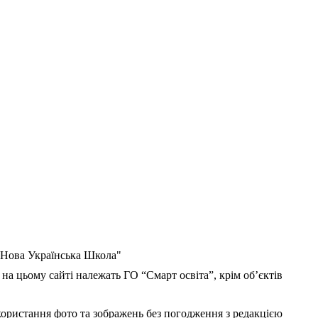
 "Нова Українська Школа"
 на цьому сайті належать ГО “Смарт освіта”, крім об’єктів
користання фото та зображень без погодження з редакцією