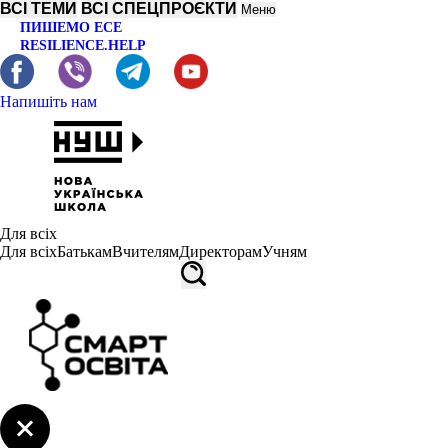
ВСІ ТЕМИ
ВСІ СПЕЦПРОЄКТИ
Меню
ПИШЕМО ЕСЕ
RESILIENCE.HELP
Напишіть нам
Для всіх
Для всіх
Батькам
Вчителям
Директорам
Учням