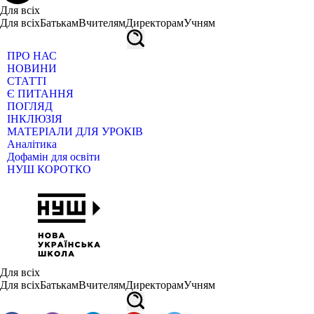
Для всіх
Для всіх
Батькам
Вчителям
Директорам
Учням
ПРО НАС
НОВИНИ
СТАТТІ
Є ПИТАННЯ
ПОГЛЯД
ІНКЛЮЗІЯ
МАТЕРІАЛИ ДЛЯ УРОКІВ
Аналітика
Дофамін для освіти
НУШ КОРОТКО
Для всіх
Для всіх
Батькам
Вчителям
Директорам
Учням